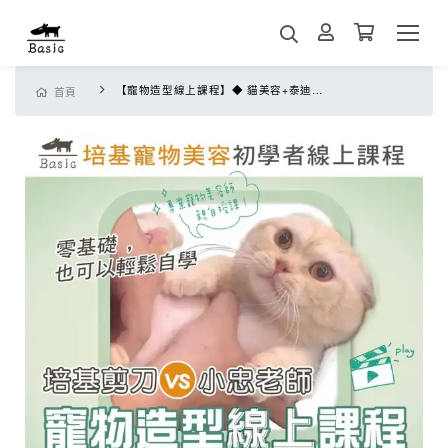
【寵物造型線上課程】◆ 貓美容+泰迪貴賓+貴賓小頭造型+博美 ◆
首頁