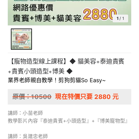
1
/
1
【寵物造型線上課程】◆ 貓美容+泰迪貴賓
+貴賓小頭造型+博美 ◆
業界老師親自教學！剪狗剪貓So Easy~
原價：
10500
現在特價只要
2880
元
講師：小苗老師
教學影片內容『泰迪貴賓+小頭造型』+『博美寵物型』
講師：吳建忠老師