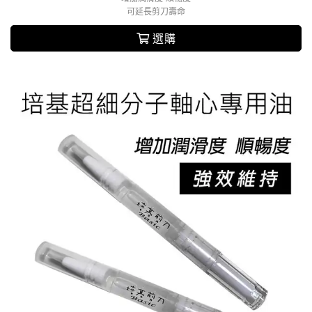
可延長剪刀壽命
選購